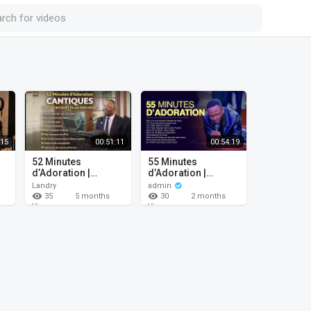
:15
00:51:11
00:54:19
52 Minutes
55 Minutes
d’Adoration |
d’Adoration |
au
Cantiques Chrétiens
Cantiques Chrétiens
Landry
admin
e
du message –
du message –
35
30
5 months
2 months
Adoration 2026
Adoration 2026
ago
ago
Views
Views
Cantiques pour La
Cantiques pour La
prière
prière