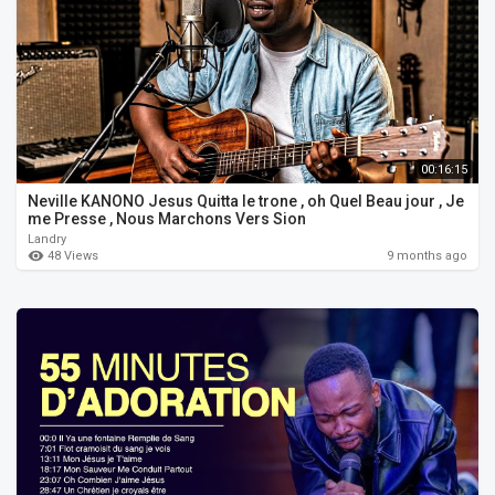
00:16:15
Neville KANONO Jesus Quitta le trone , oh Quel Beau jour , Je
me Presse , Nous Marchons Vers Sion
Landry
48 Views
9 months ago