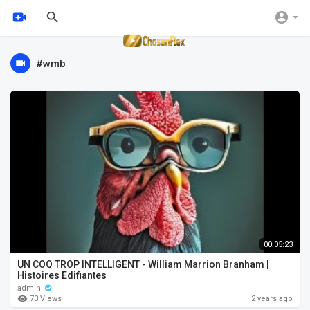
#wmb
00:05:23
UN COQ TROP INTELLIGENT - William Marrion Branham |
Histoires Edifiantes
admin
73 Views
2 years ago