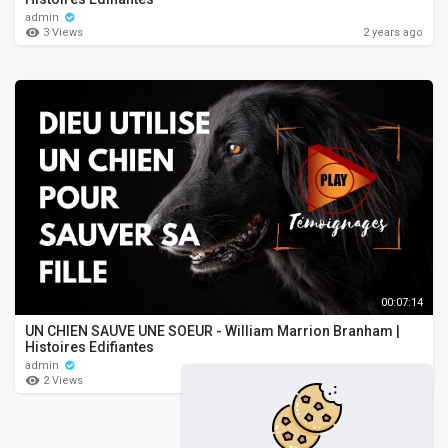
admin
3 Views
2 years ago
00:07:14
UN CHIEN SAUVE UNE SOEUR - William Marrion Branham |
Histoires Edifiantes
admin
2 Views
2 years ago