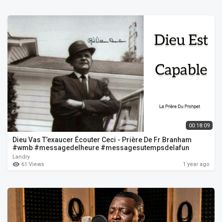
00:18:09
Dieu Vas T’exaucer Écouter Ceci - Prière De Fr Branham
#wmb #messagedelheure #messagesutempsdelafun
Landry
61 Views
1 year ago