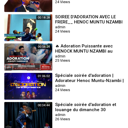
24 Views
SOIREE D'ADORATION AVEC LE
00:18:28
FRERE__ HENOC MUNTU NZAMBI
admin
24 Views
🔥 Adoration Puissante avec
00:56:24
HENOCK MUNTU NZAMBI au
Baruti Tabernacle | BONGISA
admin
25 Views
ETUMBELO 2025
Spéciale soirée d'adoration |
01:06:02
Adorateur Henoc Muntu-Nzambi |
Dim 11 Janvier 2025
admin
24 Views
Spéciale soirée d'adoration et
00:34:44
louange du dimanche 30
Novembre 2025
admin
26 Views