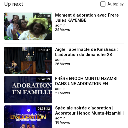
Des nouvelles choses oh !
Up next
Autoplay
3
Moment d'adoration avec Frere
00:14:10
L’œil n’a point vue
Jules KAYEMBE
admin
L’oreilles n’a point entendu
25 Views
les choses que
Dieu a préparé pour ceux qu’Il aime oh !
Mais en ce jour, Dieu a manifesté
« Si tu pries », rien ne te serait impossible
Aigle Tabernacle de Kinshasa :
00:31:37
L'adoration du dimanche 28
Septembre 2025 avec le Frère
admin
26 Views
Seth Mul
Oh nord, relâchez les
je suis déterminé ils
publieront mes louanges
FRÈRE ENOCH MUNTU NZAMBI
00:42:29
Oh sud, ne retiens pas
DANS UNE ADORATION EN
Ce peuple que j’ai créé pour moi-même (x2)
FAMILLE.
admin
27 Views
*Composé et chanté par Trinidad 3ème Assemblée exodus
Spéciale soirée d'adoration |
01:38:32
Adorateur Henoc Muntu-Nzambi |
Dim 11 Janvier 2025
admin
19 Views
Pour tout contact ;