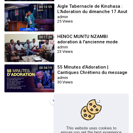
Aigle Tabernacle de Kinshasa :
00:13:59
L'Adoration du dimanche 17 Aout
2025 avec le Frère Henoc Muntu
admin
25 Views
N
HENOC MUNTU NZAMBI
00:17:29
adoration à l'ancienne mode
admin
23 Views
55 Minutes d’Adoration |
00:54:19
Cantiques Chrétiens du message
– Adoration 2026 Cantiques pour
admin
30 Views
La prière
Load more
This website uses cookies to
ensure you get the best experience