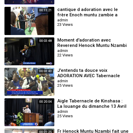
Mail : lesikoyo@gmail.com
Whatsapp ;
cantique d adoration avec le
00:11:21
Coordonnateur : +243819788842
frère Enoch muntu zambie a
Marketeur : +243977773962
pointe noire rouge gorge
admin
Administrateur : +243825721562
23 Views
tabernacle
Faire un don : +243978964056 (Airtel money)
#Elberiyth #Cantique #worship #adoration #Prière
Moment d'adoration avec
00:03:48
Category
News & Politics
Reverend Henock Muntu Nzambi
admin
22 Views
J'entends ta douce voix
00:03:43
ADORATION AVEC Tabernacle
chrétien de kolwezi
admin
25 Views
Aigle Tabernacle de Kinshasa :
00:20:04
La louange du dimanche 13 Avril
2025 avec le Frère Seth Mulumba
admin
25 Views
Fr Henock Muntu Nzambi fait une
00:01:25