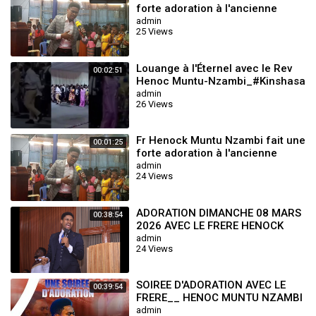
forte adoration à l'ancienne
mode Au ZoroBabel tabernacle
admin
25 Views
de K
Louange à l'Éternel avec le Rev
00:02:51
Henoc Muntu-Nzambi_#Kinshasa
🔥🔥🔥 #kinshasa
admin
26 Views
Fr Henock Muntu Nzambi fait une
00:01:25
forte adoration à l'ancienne
mode Au ZoroBabel tabernacle
admin
24 Views
de K
ADORATION DIMANCHE 08 MARS
00:38:54
2026 AVEC LE FRERE HENOCK
MUTU NZAMBI ‪
admin
24 Views
SOIREE D'ADORATION AVEC LE
00:39:54
FRERE__ HENOC MUNTU NZAMBI
admin