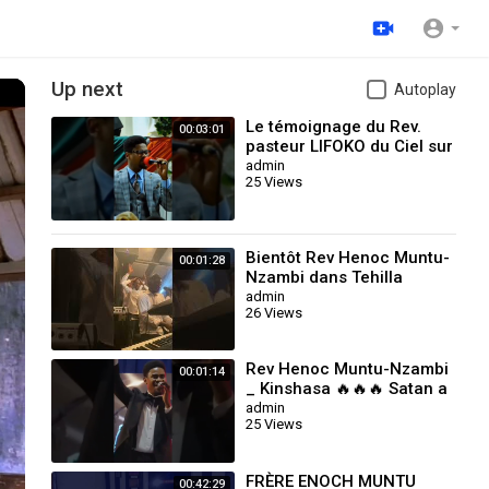
Up next
Autoplay
Le témoignage du Rev.
00:03:01
pasteur LIFOKO du Ciel sur
le Rev Henoc Muntu-
admin
25 Views
Nzambi_
#pointenoire_RougeGorge
Bientôt Rev Henoc Muntu-
00:01:28
Nzambi dans Tehilla
#kinshasa #gospelmusic
admin
26 Views
#music
Rev Henoc Muntu-Nzambi
00:01:14
_ Kinshasa 🔥🔥🔥 Satan a
échoué dans ma vie.
admin
25 Views
FRÈRE ENOCH MUNTU
00:42:29