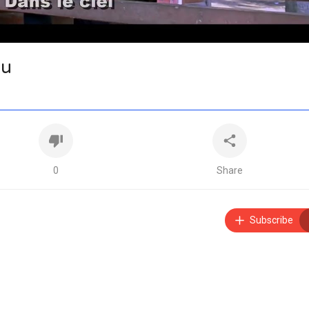
lu
0
Share
Subscribe