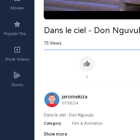
Movies
Dans le ciel - Don Nguvu
Popular Channels
75
Views
Stock Videos
1
Shorts
jeromekiza
07/03/24
⁣Dans le ciel - Don Nguvulu
Category
Film & Animation
Show more