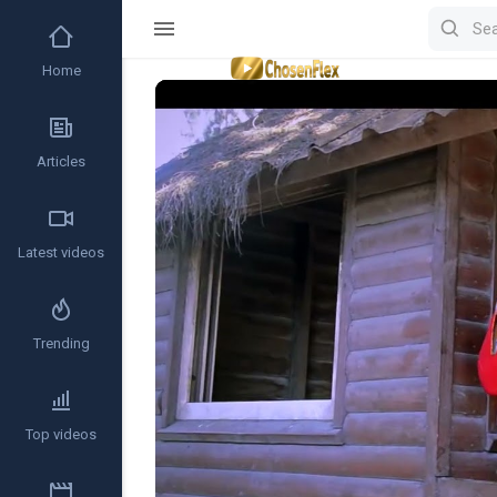
Home
Video
Player
Articles
Latest videos
Trending
Top videos