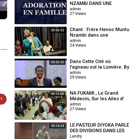
NZAMBI DANS UNE
ADORATION EN FAMILLE.
admin
27 Views
Chant : Frère Henoc Muntu
00:06:42
Nzambi dans une
prestation Live à L'Aigle
admin
24 Views
Tabernacle (Mon Ami)
Dans Cette Cité où
00:03:30
l'agneau est la Lumière. By
Don Nguvulu
admin
29 Views
NA FUKAMI , Le Grand
00:13:00
Médecin, Sur les Ailes d'
1
une colombe blanche . By
admin
27 Views
Don Nguvulu
LE PASTEUR DIYOKA PARLE
00:14:34
DES DIVISIONS DANS LES
ÉGLISES DU MESSAGE
Landry