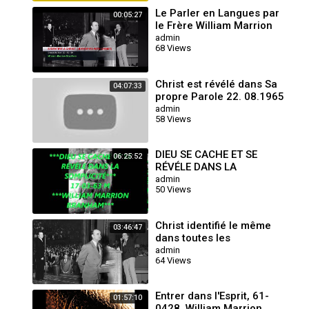
Le Parler en Langues par
00:05:27
le Frère William Marrion
Branham Dans S’Identifier
admin
68 Views
à Christ
Christ est révélé dans Sa
04:07:33
propre Parole 22. 08.1965
William Marrion Branham
admin
58 Views
DIEU SE CACHE ET SE
06:25:52
RÉVÉLE DANS LA
SIMPLICITÉ.
admin
50 Views
Christ identifié le même
03:46:47
dans toutes les
générations 15 - 04-1964
admin
64 Views
William Marrion Branham
Entrer dans l'Esprit, 61-
01:57:10
0428 ,William Marrion