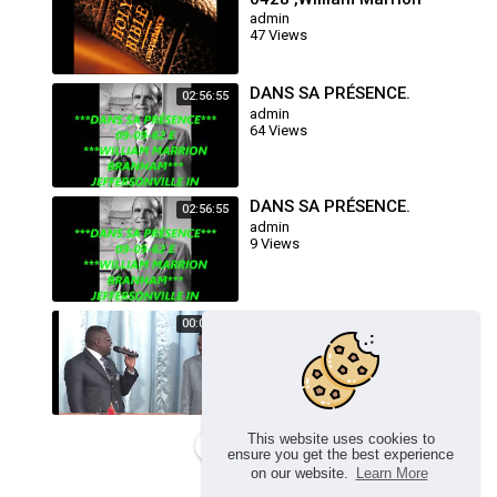
BRANHAM
admin
47 Views
DANS SA PRÉSENCE.
02:56:55
admin
64 Views
DANS SA PRÉSENCE.
02:56:55
admin
9 Views
ROC SECULAIRE
00:03:56
TABERNACLE - Pasteur
LIFOKO du Ciel -
admin
23 Views
This website uses cookies to
Load more
ensure you get the best experience
on our website.
Learn More