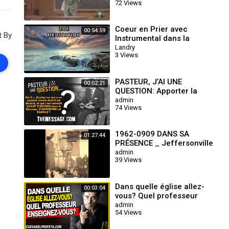
72 Views
Coeur en Prier avec
00:54:59
t By
Instrumental dans la
Meditation/Hymn's
Landry
3 Views
PASTEUR, J’AI UNE
00:02:21
QUESTION: Apporter la
Parole? un divorcé et
admin
74 Views
remarié avant d’entrer
dans le Message
1962-0909 DANS SA
01:27:44
PRÉSENCE _ Jeffersonville
Indiana# William Marrion
admin
39 Views
Branham
Dans quelle église allez-
00:03:04
vous? Quel professeur
enseignez-vous? | William
admin
54 Views
Marrion Branham En
Français