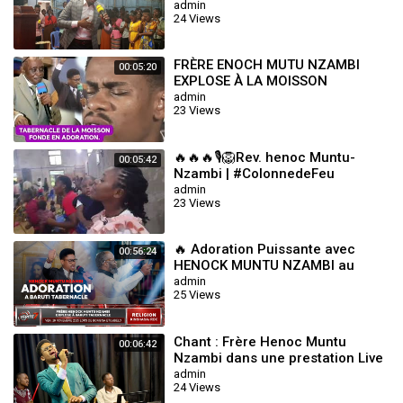
mode Au ZoroBabel tabernacle
admin
24 Views
de K
FRÈRE ENOCH MUTU NZAMBI
00:05:20
EXPLOSE À LA MOISSON
TABERNACLE
admin
23 Views
🔥🔥🔥🎙️🦁Rev. henoc Muntu-
00:05:42
Nzambi | #ColonnedeFeu
#tabernacle #likasi
admin
23 Views
🔥 Adoration Puissante avec
00:56:24
HENOCK MUNTU NZAMBI au
Baruti Tabernacle | BONGISA
admin
25 Views
ETUMBELO 2025
Chant : Frère Henoc Muntu
00:06:42
Nzambi dans une prestation Live
à L'Aigle Tabernacle (Mon Ami)
admin
24 Views