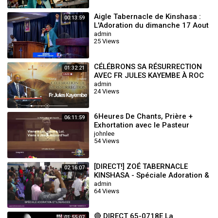
Aigle Tabernacle de Kinshasa :
00:13:59
L'Adoration du dimanche 17 Aout
2025 avec le Frère Henoc Muntu
admin
25 Views
N
CÉLÉBRONS SA RÉSURRECTION
01:32:21
AVEC FR JULES KAYEMBE À ROC
SÉCULAIRE TABERNACLE
admin
24 Views
6Heures De Chants, Prière +
06:11:59
Exhortation avec le Pasteur
Richard Diyoka. Shekinah
johnlee
54 Views
Tabernacle Kinshasa
[DIRECT!] ZOÉ TABERNACLE
02:16:07
KINSHASA - Spéciale Adoration &
Louanges (Mercredi 14.04.2021)
admin
64 Views
🔴 DIRECT 65-0718E La
01:55:07