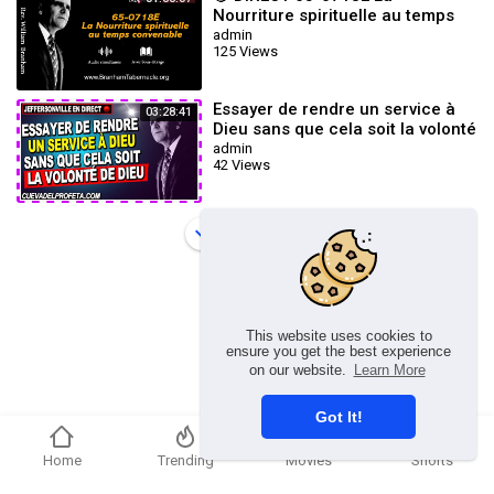
Nourriture spirituelle au temps
convenable - Fr Branham -
admin
125 Views
Branham Tabernacle
Essayer de rendre un service à
03:28:41
Dieu sans que cela soit la volonté
de Dieu ★ Branham Tabernacle
admin
42 Views
Load more
This website uses cookies to
ensure you get the best experience
on our website.
Learn More
Got It!
Home
Trending
Movies
Shorts
Copyright © 2026 chosenflex.com. All rights reserved.