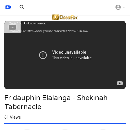
Video
Code 150: Unknown error.
Player
Download File: https://www.youtube.com/watch?v=zfkJICm0hy4
Fr dauphin Elalanga - Shekinah
Tabernacle
61
Views