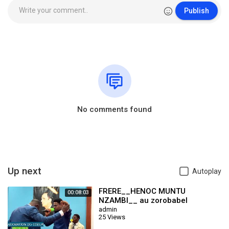
Publish
No comments found
Up next
Autoplay
FRERE__HENOC MUNTU
00:08:03
NZAMBI__ au zorobabel
tabernacle de kolwezi__
admin
25 Views