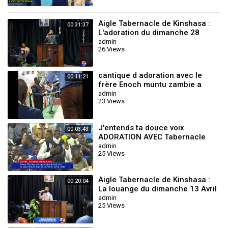
Aigle Tabernacle de Kinshasa :
00:31:37
L'adoration du dimanche 28
Septembre 2025 avec le Frère
admin
26 Views
Seth Mul
cantique d adoration avec le
00:11:21
frère Enoch muntu zambie a
pointe noire rouge gorge
admin
23 Views
tabernacle
J'entends ta douce voix
00:03:43
ADORATION AVEC Tabernacle
chrétien de kolwezi
admin
25 Views
Aigle Tabernacle de Kinshasa :
00:20:04
La louange du dimanche 13 Avril
2025 avec le Frère Seth Mulumba
admin
25 Views