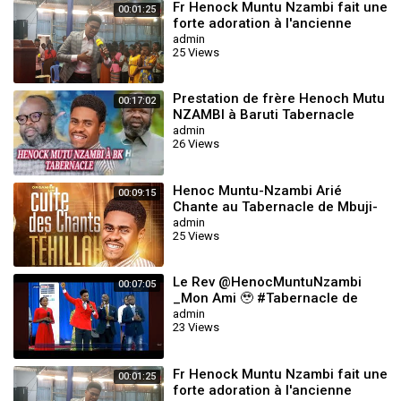
Fr Henock Muntu Nzambi fait une
00:01:25
forte adoration à l'ancienne
mode Au ZoroBabel tabernacle
admin
25 Views
de K
Prestation de frère Henoch Mutu
00:17:02
NZAMBI à Baruti Tabernacle
admin
26 Views
Henoc Muntu-Nzambi Arié
00:09:15
Chante au Tabernacle de Mbuji-
Maji MON AMI.
admin
25 Views
Le Rev @HenocMuntuNzambi
00:07:05
_Mon Ami 🥹 #Tabernacle de
#Mbuji-Mayi
admin
23 Views
Fr Henock Muntu Nzambi fait une
00:01:25
forte adoration à l'ancienne