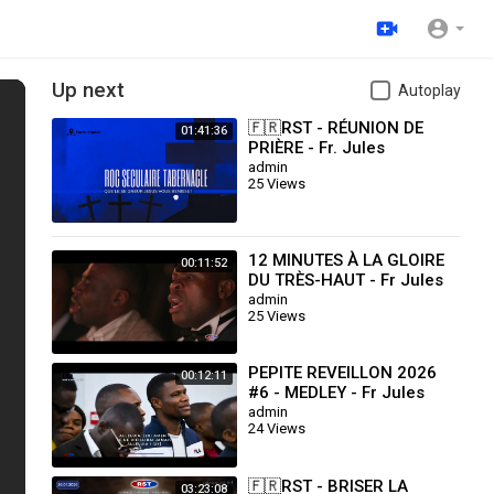
Up next
Autoplay
🇫🇷RST - RÉUNION DE
01:41:36
PRIÈRE - Fr. Jules
KAYEMBE - MER.
admin
25 Views
29.10.2025
12 MINUTES À LA GLOIRE
00:11:52
DU TRÈS-HAUT - Fr Jules
KAYEMBE
admin
25 Views
PEPITE REVEILLON 2026
00:12:11
#6 - MEDLEY - Fr Jules
KAYEMBE
admin
24 Views
🇫🇷RST - BRISER LA
03:23:08