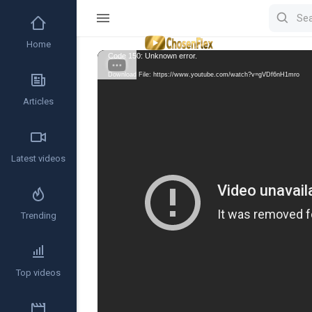
Home
Video
Code 150: Unknown error.
Player
Download File: https://www.youtube.com/watch?v=gVDf6nH1mro
Articles
Latest videos
Trending
Top videos