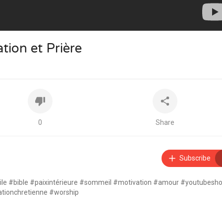
tion et Prière
0
Share
Subscribe
gile #bible #paixintérieure #sommeil #motivation #amour #youtubesho
tionchretienne #worship