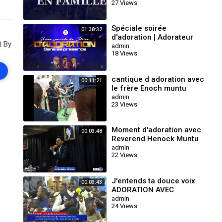
27 Views
Spéciale soirée
01:38:32
d'adoration | Adorateur
t By
Henoc Muntu-Nzambi |
admin
18 Views
Dim 11 Janvier 2025
cantique d adoration avec
00:11:21
le frère Enoch muntu
zambie a pointe noire
admin
23 Views
rouge gorge tabernacle
Moment d'adoration avec
00:03:48
Reverend Henock Muntu
Nzambi
admin
22 Views
J'entends ta douce voix
00:03:43
ADORATION AVEC
Tabernacle chrétien de
admin
24 Views
kolwezi