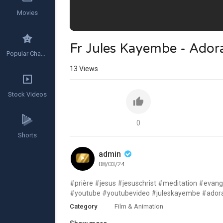
Movies
Fr Jules Kayembe - Adora
Popular Channels
13
Views
Stock Videos
0
Shorts
admin
08/03/24
#prière #jesus #jesuschrist #meditation #evan
#youtube #youtubevideo #juleskayembe #adora
Category
Film & Animation