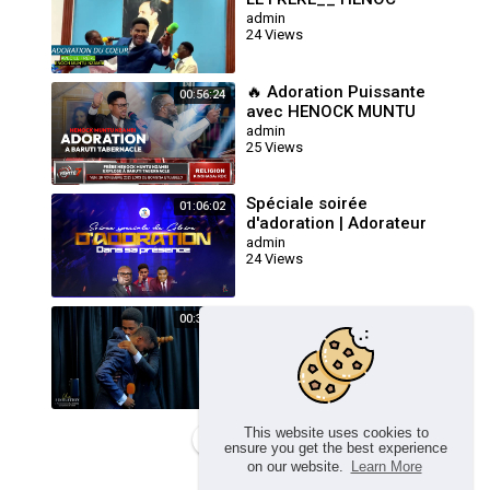
MUNTU NZAMBI
admin
24 Views
🔥 Adoration Puissante
00:56:24
avec HENOCK MUNTU
NZAMBI au Baruti
admin
25 Views
Tabernacle | BONGISA
ETUMBELO 2025
Spéciale soirée
01:06:02
d'adoration | Adorateur
Henoc Muntu-Nzambi |
admin
24 Views
Dim 11 Janvier 2025
Spéciale soirée
00:34:44
d'adoration et louange du
dimanche 30 Novembre
admin
26 Views
2025
This website uses cookies to
Load more
ensure you get the best experience
on our website.
Learn More