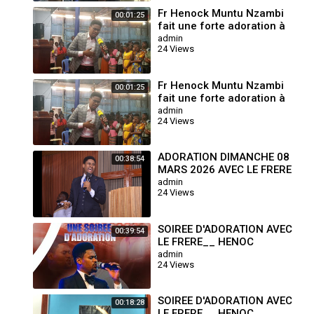
Fr Henock Muntu Nzambi
00:01:25
fait une forte adoration à
l'ancienne mode Au
admin
24 Views
ZoroBabel tabernacle de K
Fr Henock Muntu Nzambi
00:01:25
fait une forte adoration à
l'ancienne mode Au
admin
24 Views
ZoroBabel tabernacle de K
ADORATION DIMANCHE 08
00:38:54
MARS 2026 AVEC LE FRERE
HENOCK MUTU NZAMBI ‪
admin
24 Views
SOIREE D'ADORATION AVEC
00:39:54
LE FRERE__ HENOC
MUNTU NZAMBI
admin
24 Views
SOIREE D'ADORATION AVEC
00:18:28
LE FRERE__ HENOC