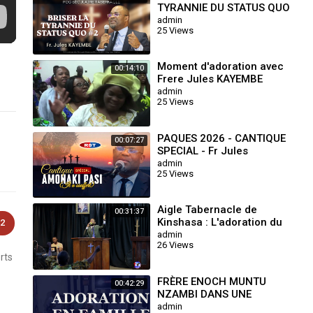
TYRANNIE DU STATUS QUO
#2 - Fr. Jules KAYEMBE -
admin
25 Views
DIM.26.07.2026
Moment d'adoration avec
00:14:10
Frere Jules KAYEMBE
admin
25 Views
PAQUES 2026 - CANTIQUE
00:07:27
SPECIAL - Fr Jules
KAYEMBE
admin
25 Views
Aigle Tabernacle de
00:31:37
Kinshasa : L'adoration du
2
dimanche 28 Septembre
admin
26 Views
2025 avec le Frère Seth
rts
Mul
FRÈRE ENOCH MUNTU
00:42:29
NZAMBI DANS UNE
ADORATION EN FAMILLE.
admin