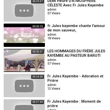
DEMI Heure D'ATMOSPHÈRE
00:35:37
CÉLESTE Avec Fr Jules Kayembe
admin
57 Views
fr Jules kayembe chante l'amour
00:05:10
de mon sauveur,
admin
18 Views
LES HOMMAGES DU FRÈRE JULES
00:03:31
KAYEMBE AU PASTEUR BARUTI
KASONGO
admin
57 Views
Fr Jules Kayembe - Adoration et
00:34:06
Prière
admin
12 Views
Fr Jules Kayembe : Moment de
00:37:49
prière