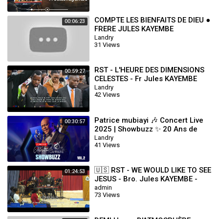
COMPTE LES BIENFAITS DE DIEU ●
00:06:23
FRERE JULES KAYEMBE
Landry
31 Views
RST - L'HEURE DES DIMENSIONS
00:59:27
CELESTES - Fr Jules KAYEMBE
Landry
42 Views
Patrice mubiayi 🎶 Concert Live
00:30:57
2025 | Showbuzz ✨ 20 Ans de
Carrière 🎤 Volume 2
Landry
41 Views
🇺🇸 RST - WE WOULD LIKE TO SEE
01:24:53
JESUS - Bro. Jules KAYEMBE -
WED.17.07.2024
admin
73 Views