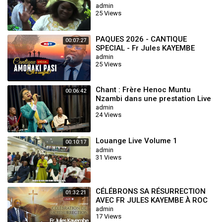
admin
25 Views
PAQUES 2026 - CANTIQUE
00:07:27
SPECIAL - Fr Jules KAYEMBE
admin
25 Views
Chant : Frère Henoc Muntu
00:06:42
Nzambi dans une prestation Live
à L'Aigle Tabernacle (Mon Ami)
admin
24 Views
Louange Live Volume 1
00:10:17
admin
31 Views
CÉLÉBRONS SA RÉSURRECTION
01:32:21
AVEC FR JULES KAYEMBE À ROC
SÉCULAIRE TABERNACLE
admin
17 Views