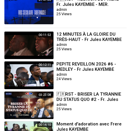
Fr. Jules KAYEMBE - MER.
29.10.2025
admin
25 Views
12 MINUTES À LA GLOIRE DU
00:11:52
TRÈS-HAUT - Fr Jules KAYEMBE
admin
25 Views
PEPITE REVEILLON 2026 #6 -
00:12:11
MEDLEY - Fr Jules KAYEMBE
admin
24 Views
🇫🇷RST - BRISER LA TYRANNIE
03:23:08
DU STATUS QUO #2 - Fr. Jules
KAYEMBE - DIM.26.07.2026
admin
25 Views
Moment d'adoration avec Frere
00:14:10
Jules KAYEMBE