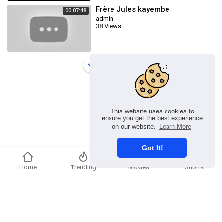
Frère Jules kayembe
00:07:48
admin
38 Views
Load more
This website uses cookies to
ensure you get the best experience
on our website.
Learn More
Got It!
Home
Trending
Movies
Shorts
Copyright © 2026 chosenflex.com. All rights reserved.
Refund Policy
FAQs
Terms of use
Privacy Policy
About us
Contact u
Developers
Language