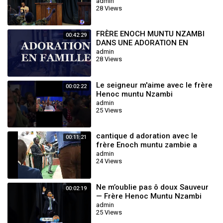
Septembre 2025 avec le Frère
admin
28 Views
Seth Mul
FRÈRE ENOCH MUNTU NZAMBI
00:42:29
DANS UNE ADORATION EN
FAMILLE.
admin
28 Views
Le seigneur m'aime avec le frère
00:02:22
Henoc muntu Nzambi
admin
25 Views
cantique d adoration avec le
00:11:21
frère Enoch muntu zambie a
pointe noire rouge gorge
admin
24 Views
tabernacle
Ne m’oublie pas ô doux Sauveur
00:02:19
— Frère Henoc Muntu Nzambi
admin
25 Views