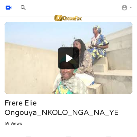
Video
Player
Frere Elie
Ongouya_NKOLO_NGA_NA_YE
59
Views