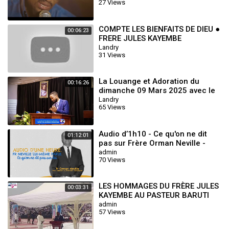
27 Views
COMPTE LES BIENFAITS DE DIEU ●
00:06:23
FRERE JULES KAYEMBE
Landry
31 Views
La Louange et Adoration du
00:16:26
dimanche 09 Mars 2025 avec le
Frère Seth Mulumba
Landry
65 Views
Audio d’1h10 - Ce qu'on ne dit
01:12:01
pas sur Frère Orman Neville -
Frère Neville parle | William Bran
admin
70 Views
LES HOMMAGES DU FRÈRE JULES
00:03:31
KAYEMBE AU PASTEUR BARUTI
KASONGO
admin
57 Views