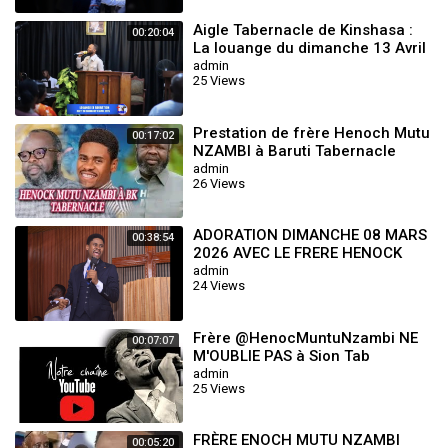
Aigle Tabernacle de Kinshasa :
00:20:04
La louange du dimanche 13 Avril
2025 avec le Frère Seth Mulumba
admin
25 Views
Prestation de frère Henoch Mutu
00:17:02
NZAMBI à Baruti Tabernacle
admin
26 Views
ADORATION DIMANCHE 08 MARS
00:38:54
2026 AVEC LE FRERE HENOCK
MUTU NZAMBI ‪
admin
24 Views
Frère @HenocMuntuNzambi NE
00:07:07
M'OUBLIE PAS à Sion Tab
Lubumbashi
admin
25 Views
FRÈRE ENOCH MUTU NZAMBI
00:05:20