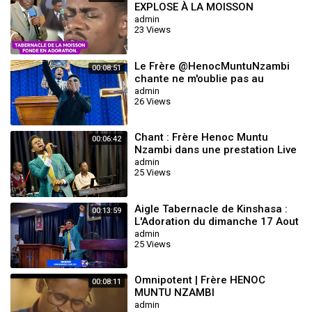
EXPLOSE À LA MOISSON
TABERNACLE
admin
23 Views
Le Frère @HenocMuntuNzambi
00:08:51
chante ne m'oublie pas au
Sublime Tab du Rev. Grâce
admin
26 Views
MUTOMBO.
Chant : Frère Henoc Muntu
00:06:42
Nzambi dans une prestation Live
à L'Aigle Tabernacle (Mon Ami)
admin
25 Views
Aigle Tabernacle de Kinshasa :
00:13:59
L'Adoration du dimanche 17 Aout
2025 avec le Frère Henoc Muntu
admin
25 Views
N
Omnipotent | Frère HENOC
00:08:11
MUNTU NZAMBI
admin