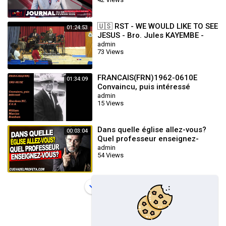
🇺🇸 RST - WE WOULD LIKE TO SEE
01:24:53
JESUS - Bro. Jules KAYEMBE -
WED.17.07.2024
admin
73 Views
FRANCAIS(FRN)1962-0610E
01:34:09
Convaincu, puis intéressé
Aberdeen NC. William Marrion
admin
15 Views
Branham
Dans quelle église allez-vous?
00:03:04
Quel professeur enseignez-
vous? | William Marrion Branham
admin
54 Views
En Français
Load more