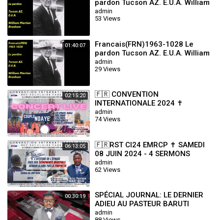
pardon Tucson AZ. E.U.A. William
Marrion Branham
admin
53 Views
Francais(FRN)1963-1028 Le
01:40:07
pardon Tucson AZ. E.U.A. William
Marrion Branham
admin
29 Views
🇫🇷 CONVENTION
02:15:20
INTERNATIONALE 2024 ✝️
CONCERT LIVE COUPLE NDAYE -
admin
74 Views
SAMEDI 08 JUIN 2024
🇫🇷RST CI24 EMRCP ✝️ SAMEDI
06:13:05
08 JUIN 2024 - 4 SERMONS
admin
62 Views
SPÉCIAL JOURNAL: LE DERNIER
00:30:19
ADIEU AU PASTEUR BARUTI
KASONGO
admin
88 Views