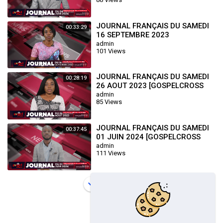
JOURNAL FRANÇAIS DU SAMEDI
00:33:29
16 SEPTEMBRE 2023
[GOSPELCROSS NEWS]
admin
101 Views
JOURNAL FRANÇAIS DU SAMEDI
00:28:19
26 AOUT 2023 [GOSPELCROSS
NEWS]
admin
85 Views
JOURNAL FRANÇAIS DU SAMEDI
00:37:45
01 JUIN 2024 [GOSPELCROSS
NEWS]
admin
111 Views
Load more