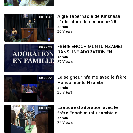
Aigle Tabernacle de Kinshasa :
00:31:37
L'adoration du dimanche 28
Septembre 2025 avec le Frère
admin
26 Views
Seth Mul
FRÈRE ENOCH MUNTU NZAMBI
00:42:29
DANS UNE ADORATION EN
FAMILLE.
admin
27 Views
Le seigneur m'aime avec le frère
00:02:22
Henoc muntu Nzambi
admin
25 Views
cantique d adoration avec le
00:11:21
frère Enoch muntu zambie a
pointe noire rouge gorge
admin
24 Views
tabernacle