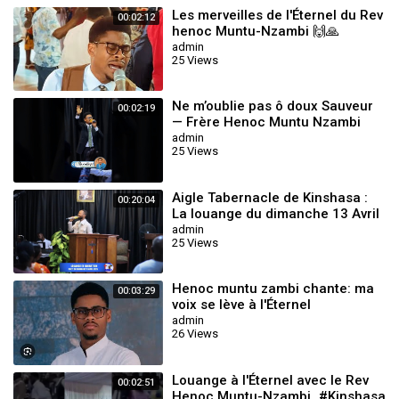
Les merveilles de l'Éternel du Rev
00:02:12
henoc Muntu-Nzambi 🙌🙏
admin
25 Views
Ne m’oublie pas ô doux Sauveur
00:02:19
— Frère Henoc Muntu Nzambi
admin
25 Views
Aigle Tabernacle de Kinshasa :
00:20:04
La louange du dimanche 13 Avril
2025 avec le Frère Seth Mulumba
admin
25 Views
Henoc muntu zambi chante: ma
00:03:29
voix se lève à l'Éternel
admin
26 Views
Louange à l'Éternel avec le Rev
00:02:51
Henoc Muntu-Nzambi_#Kinshasa