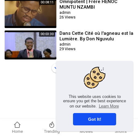
Omnipotent | Frère HENOC
00:08:11
MUNTU NZAMBI
admin
26 Views
Dans Cette Cité où l'agneau est la
00:03:30
Lumière. By Don Nguvulu
admin
29 Views
Load more
This website uses cookies to
ensure you get the best experience
on our website.
Learn More
Got It!
Home
Trending
Movies
Shorts
Copyright © 2026 chosenflex.com. All rights reserved.