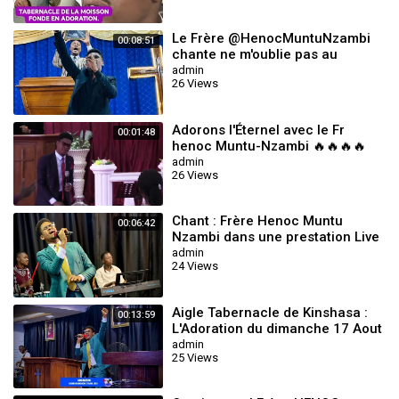
Le Frère @HenocMuntuNzambi
00:08:51
chante ne m'oublie pas au
Sublime Tab du Rev. Grâce
admin
26 Views
MUTOMBO.
Adorons l'Éternel avec le Fr
00:01:48
henoc Muntu-Nzambi 🔥🔥🔥🔥
admin
26 Views
Chant : Frère Henoc Muntu
00:06:42
Nzambi dans une prestation Live
à L'Aigle Tabernacle (Mon Ami)
admin
24 Views
Aigle Tabernacle de Kinshasa :
00:13:59
L'Adoration du dimanche 17 Aout
2025 avec le Frère Henoc Muntu
admin
25 Views
N