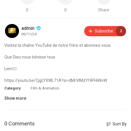
0
0
Share
admin
Subscribe
2
06/11/24
Visitez la chaîne YouTube de notre frère et abonnez-vous.
Que Dieu nous bénisse tous
Lien👇🏾
https://youtu.be/CjgLYXWL71A?si=dMrVlMzYf4FHiWoW
Category
Film & Animation
Show more
0 Comments
Sort By