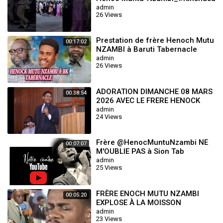
🔥🔥🔥 #kinshasa
admin
26 Views
Prestation de frère Henoch Mutu
00:17:02
NZAMBI à Baruti Tabernacle
admin
26 Views
ADORATION DIMANCHE 08 MARS
00:38:54
2026 AVEC LE FRERE HENOCK
MUTU NZAMBI ‪
admin
24 Views
Frère @HenocMuntuNzambi NE
00:07:07
M'OUBLIE PAS à Sion Tab
Lubumbashi
admin
25 Views
FRÈRE ENOCH MUTU NZAMBI
00:05:20
EXPLOSE À LA MOISSON
TABERNACLE
admin
23 Views