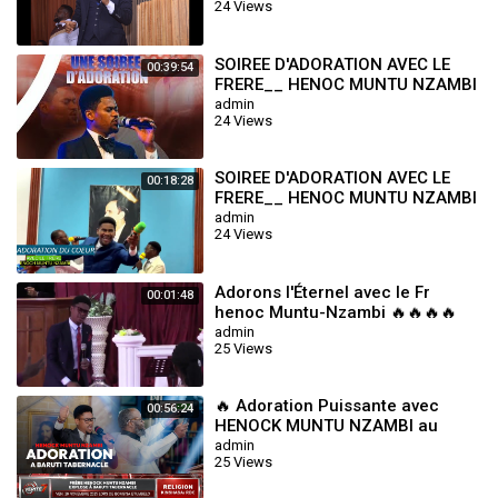
24 Views
SOIREE D'ADORATION AVEC LE
00:39:54
FRERE__ HENOC MUNTU NZAMBI
admin
24 Views
SOIREE D'ADORATION AVEC LE
00:18:28
FRERE__ HENOC MUNTU NZAMBI
admin
24 Views
Adorons l'Éternel avec le Fr
00:01:48
henoc Muntu-Nzambi 🔥🔥🔥🔥
admin
25 Views
🔥 Adoration Puissante avec
00:56:24
HENOCK MUNTU NZAMBI au
Baruti Tabernacle | BONGISA
admin
25 Views
ETUMBELO 2025