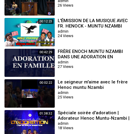
Septembre 2025 avec le Frère
admin
26 Views
Seth Mul
L'ÉMISSION DE LA MUSIQUE AVEC
00:12:23
FR. HENOCK - MUNTU NZAMBI
(MOISE - KABASELE )
admin
24 Views
FRÈRE ENOCH MUNTU NZAMBI
00:42:29
DANS UNE ADORATION EN
FAMILLE.
admin
27 Views
Le seigneur m'aime avec le frère
00:02:22
Henoc muntu Nzambi
admin
25 Views
Spéciale soirée d'adoration |
01:38:32
Adorateur Henoc Muntu-Nzambi |
Dim 11 Janvier 2025
admin
18 Views