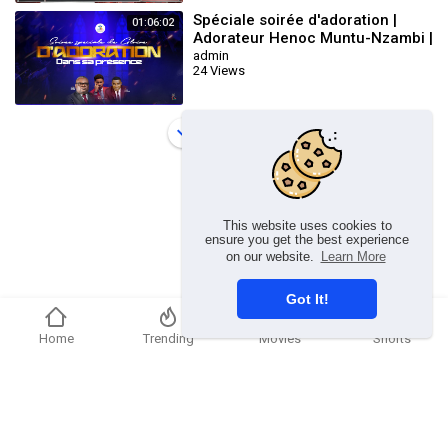
Spéciale soirée d'adoration |
01:06:02
Adorateur Henoc Muntu-Nzambi |
Dim 11 Janvier 2025
admin
24 Views
Load more
This website uses cookies to
ensure you get the best experience
on our website.
Learn More
Got It!
Home
Trending
Movies
Shorts
Copyright © 2026 chosenflex.com. All rights reserved.
Refund Policy
FAQs
Terms of use
Privacy Policy
About us
Contact u
Developers
Language