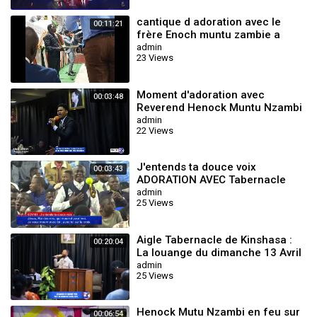
cantique d adoration avec le
00:11:21
frère Enoch muntu zambie a
pointe noire rouge gorge
admin
23 Views
tabernacle
Moment d'adoration avec
00:03:48
Reverend Henock Muntu Nzambi
admin
22 Views
J'entends ta douce voix
00:03:43
ADORATION AVEC Tabernacle
chrétien de kolwezi
admin
25 Views
Aigle Tabernacle de Kinshasa :
00:20:04
La louange du dimanche 13 Avril
2025 avec le Frère Seth Mulumba
admin
25 Views
Henock Mutu Nzambi en feu sur
00:06:54