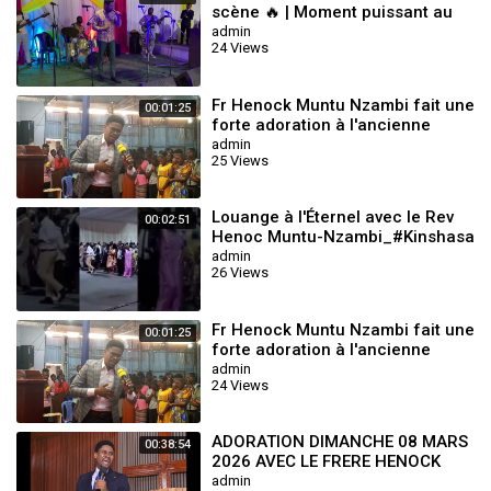
scène 🔥 | Moment puissant au
concert à Kinshasa
admin
24 Views
Fr Henock Muntu Nzambi fait une
00:01:25
forte adoration à l'ancienne
mode Au ZoroBabel tabernacle
admin
25 Views
de K
Louange à l'Éternel avec le Rev
00:02:51
Henoc Muntu-Nzambi_#Kinshasa
🔥🔥🔥 #kinshasa
admin
26 Views
Fr Henock Muntu Nzambi fait une
00:01:25
forte adoration à l'ancienne
mode Au ZoroBabel tabernacle
admin
24 Views
de K
ADORATION DIMANCHE 08 MARS
00:38:54
2026 AVEC LE FRERE HENOCK
MUTU NZAMBI ‪
admin