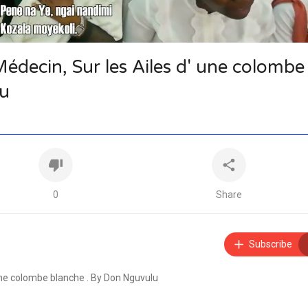
decin, Sur les Ailes d' une colombe
lu
0
Share
Subscribe
 une colombe blanche . By Don Nguvulu