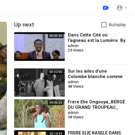
Up next
Autoplay
Dans Cette Cité où
00:03:30
l'agneau est la Lumière. By
Don Nguvulu
admin
29 Views
Sur les ailes d’une
03:32:05
Colombe blanche comme
la neige 28 -11-1965
admin
48 Views
William Marrion Branham
Frere Elie Ongouya_BERGE
00:06:35
DU GRAND TROUPEAU_
admin
38 Views
FRERE ELIE KASELE DANS
00:14:39