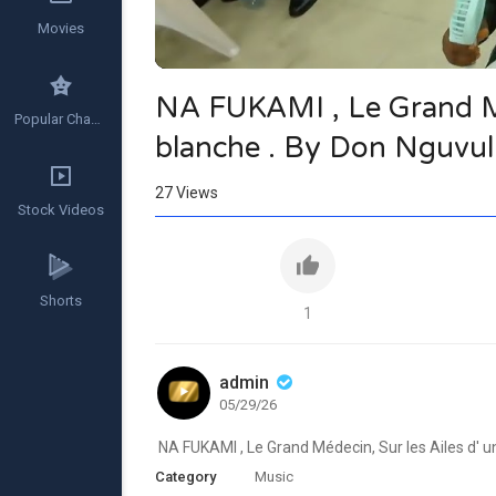
Movies
NA FUKAMI , Le Grand Mé
Popular Channels
blanche . By Don Nguvu
27
Views
Stock Videos
Shorts
1
admin
05/29/26
⁣ NA FUKAMI , Le Grand Médecin, Sur les Ailes d'
Category
Music