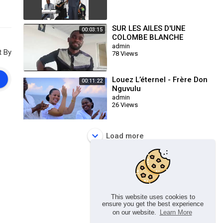
SUR LES AILES D'UNE
00:03:15
COLOMBE BLANCHE
admin
t By
78 Views
Louez L’éternel - Frère Don
00:11:22
Nguvulu
admin
26 Views
Load more
This website uses cookies to
ensure you get the best experience
on our website.
Learn More