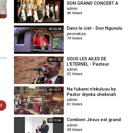
SON GRAND CONCERT A
LUBUMBASHI
admin
46 Views
Dans le ciel - Don Nguvulu
00:05:58
jeromekiza
74 Views
SOUS LES AILES DE
00:11:20
L'ETERNEL - Pasteur
Neville KANONO feat Isaac
admin
32 Views
BUKASA
Na fukami n'ekulusu by
00:10:27
Pastor diyoka shekinah
tabernacle
admin
61 Views
2
Combien Jésus est grand
00:10:46
admin
49 Views