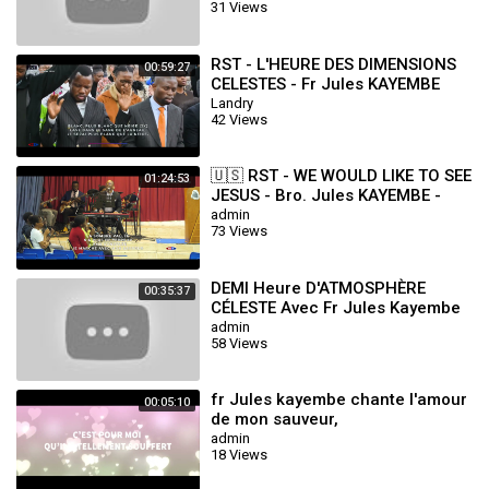
31 Views
RST - L'HEURE DES DIMENSIONS
00:59:27
CELESTES - Fr Jules KAYEMBE
Landry
42 Views
🇺🇸 RST - WE WOULD LIKE TO SEE
01:24:53
JESUS - Bro. Jules KAYEMBE -
WED.17.07.2024
admin
73 Views
DEMI Heure D'ATMOSPHÈRE
00:35:37
CÉLESTE Avec Fr Jules Kayembe
admin
58 Views
fr Jules kayembe chante l'amour
00:05:10
de mon sauveur,
admin
18 Views