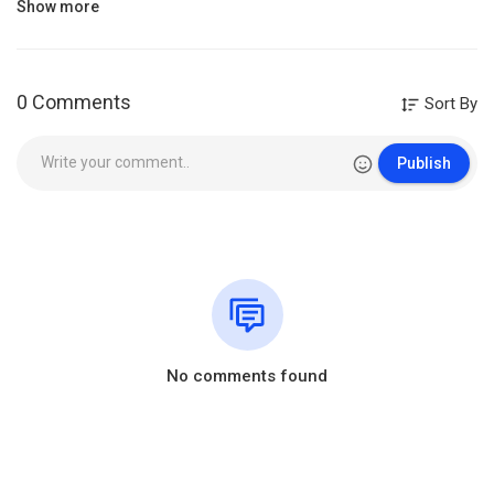
Show more
Suivez-nous sur Instagram :
https://www.instagram.com/melodiedeselus/
0 Comments
Sort By
#melodiesdeselus #parole
Category
Music
Publish
No comments found