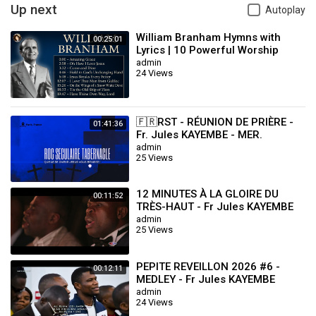
Up next
Autoplay
William Branham Hymns with
00:25:01
Lyrics | 10 Powerful Worship
Songs
admin
24 Views
🇫🇷RST - RÉUNION DE PRIÈRE -
01:41:36
Fr. Jules KAYEMBE - MER.
29.10.2025
admin
25 Views
12 MINUTES À LA GLOIRE DU
00:11:52
TRÈS-HAUT - Fr Jules KAYEMBE
admin
25 Views
PEPITE REVEILLON 2026 #6 -
00:12:11
MEDLEY - Fr Jules KAYEMBE
admin
24 Views