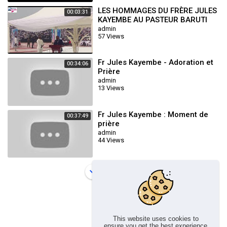
LES HOMMAGES DU FRÈRE JULES
00:03:31
KAYEMBE AU PASTEUR BARUTI
KASONGO
admin
57 Views
Fr Jules Kayembe - Adoration et
00:34:06
Prière
admin
13 Views
Fr Jules Kayembe : Moment de
00:37:49
prière
admin
44 Views
Load more
This website uses cookies to
ensure you get the best experience