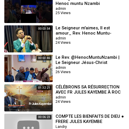
Henoc muntu Nzambi
admin
25 Views
Le Seigneur m'aimes, Il est
00:03:54
amour_ Rev. Henoc Muntu-
Nzambi l'adorateur
admin
24 Views
Le Rev. @HenocMuntuNzambi |
00:03:46
Le Seigneur Jésus-Christ
m'aime_Dans ce monde pervers
admin
26 Views
37 Roc Sécula
CÉLÉBRONS SA RÉSURRECTION
01:32:21
AVEC FR JULES KAYEMBE À ROC
SÉCULAIRE TABERNACLE
admin
24 Views
COMPTE LES BIENFAITS DE DIEU ●
00:06:23
FRERE JULES KAYEMBE
Landry