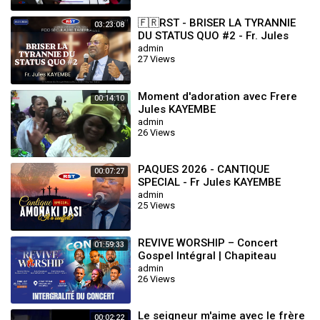
🇫🇷RST - BRISER LA TYRANNIE
03:23:08
DU STATUS QUO #2 - Fr. Jules
KAYEMBE - DIM.26.07.2026
admin
27 Views
Moment d'adoration avec Frere
00:14:10
Jules KAYEMBE
admin
26 Views
PAQUES 2026 - CANTIQUE
00:07:27
SPECIAL - Fr Jules KAYEMBE
admin
25 Views
REVIVE WORSHIP – Concert
01:59:33
Gospel Intégral | Chapiteau
Palais du Peuple 2025
admin
26 Views
Le seigneur m'aime avec le frère
00:02:22