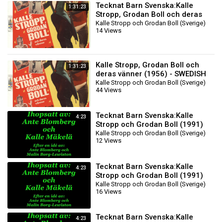
Tecknat Barn Svenska:Kalle
1:31:23
Stropp, Grodan Boll och deras
vänner (1956) VHSRIPPEN
Kalle Stropp och Grodan Boll (Sverige)
14 Views
(Svenska) Hela Film
Kalle Stropp, Grodan Boll och
1:31:23
deras vänner (1956) - SWEDISH
Kalle Stropp och Grodan Boll (Sverige)
44 Views
Tecknat Barn Svenska:Kalle
4:23
Stropp och Grodan Boll (1991)
DVDRIPPEN (Svenska)
Kalle Stropp och Grodan Boll (Sverige)
12 Views
Knattefilmen (4D)
Tecknat Barn Svenska:Kalle
4:23
Stropp och Grodan Boll (1991)
DVDRIPPEN (Svenska)
Kalle Stropp och Grodan Boll (Sverige)
16 Views
Knattefilmen (3D)
Tecknat Barn Svenska:Kalle
4:23