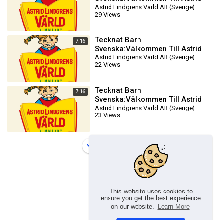
Lindgrens Värld AB (1981-2024)
Astrid Lindgrens Värld AB (Sverige)
29 Views
DVDRIPPEN (Svenska) Traile
Tecknat Barn
7:16
Svenska:Välkommen Till Astrid
Lindgrens Värld AB (1981-2024)
Astrid Lindgrens Värld AB (Sverige)
22 Views
DVDRIPPEN (Svenska) Traile
Tecknat Barn
7:16
Svenska:Välkommen Till Astrid
Lindgrens Värld AB (1981-2024)
Astrid Lindgrens Värld AB (Sverige)
23 Views
DVDRIPPEN (Svenska) Traile
Load more
This website uses cookies to
ensure you get the best experience
on our website.
Learn More