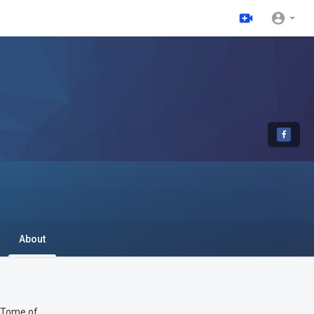
About
 Tome of