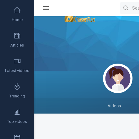
Home
Articles
Latest videos
Trending
Videos
Top videos