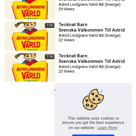
Lindgrens Värld AB (1981-2024)
Astrid Lindgrens Värld AB (Sverige)
29 Views
DVDRIPPEN (Svenska) Traile
Tecknat Barn
7:16
Svenska:Välkommen Till Astrid
Lindgrens Värld AB (1981-2024)
Astrid Lindgrens Värld AB (Sverige)
22 Views
DVDRIPPEN (Svenska) Traile
Tecknat Barn
7:16
Svenska:Välkommen Till Astrid
Lindgrens Värld AB (1981-2024)
Astrid Lindgrens Värld AB (Sverige)
23 Views
DVDRIPPEN (Svenska) Traile
Load more
This website uses cookies to
ensure you get the best experience
on our website.
Learn More